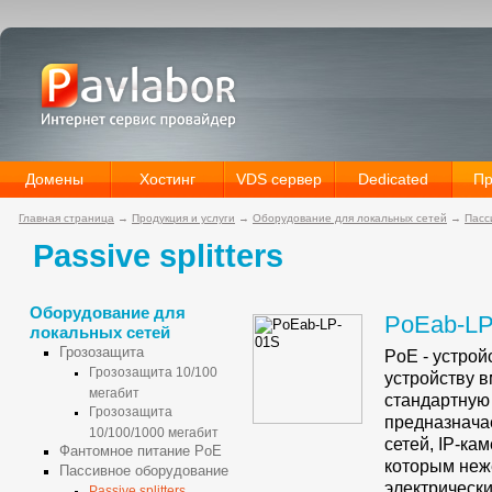
Домены
Хостинг
VDS сервер
Dedicated
Пр
Главная страница
→
Продукция и услуги
→
Оборудование для локальных сетей
→
Пасс
Passive splitters
Оборудование для
PoEab-LP
локальных сетей
Грозозащита
PoE - устро
Грозозащита 10/100
устройству в
мегабит
стандартну
Грозозащита
предназнача
10/100/1000 мегабит
сетей,
IP-кам
Фантомное питание PoE
которым неж
Пассивное оборудование
электрически
Passive splitters