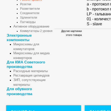
а - протокол
Розетки
b - протокол
Разветвители
Соединители
LP - гальван
Удлинители
01 - количес
Патчкорды
S - slave
Активное оборудование
Коммутаторы 2 уровня
Другие картинки
Электронные
этого товара
компоненты
Микросхемы для
коммутаторов
Микросхемы для медиа
конверторов
Для КМА Советского
производства
Расходные материалы
Реставрация цилиндров
ЗИП, сопутствующие
материалы
Для обувного
производства