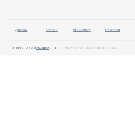
Домены
Хостинг
VDS сервер
Dedicated
© 1993—2008 «
Pavlabor
» LTD
Лицензия АВ 303461 от 06.02.2007