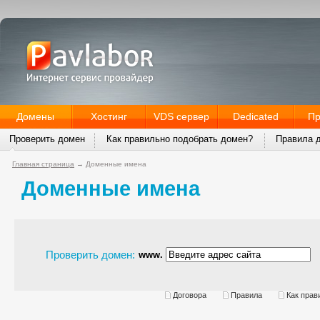
Домены
Хостинг
VDS сервер
Dedicated
Пр
Проверить домен
Как правильно подобрать домен?
Правила 
Главная страница
→
Доменные имена
Доменные имена
Проверить домен:
www.
Договора
Правила
Как прав