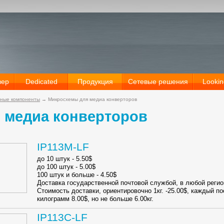
вер
Dedicated
Продукция
Сетевые решения
Lookin
ные компоненты
→
Микросхемы для медиа конверторов
 медиа конверторов
IP113M-LF
до 10 штук - 5.50$
до 100 штук - 5.00$
100 штук и больше - 4.50$
Доставка государственной почтовой службой, в любой регио
Стоимость доставки, ориентировочно 1кг. -25.00$, каждый 
килограмм 8.00$, но не больше 6.00кг.
IP113C-LF