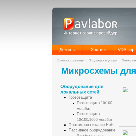
Домены
Хостинг
VDS сер
Главная страница
→
Продукция и услуги
→
Электрон
Микросхемы для
Оборудование для
локальных сетей
Грозозащита
Грозозащита 10/100
мегабит
Грозозащита
10/100/1000 мегабит
Фантомное питание PoE
Пассивное оборудование
Passive splitters