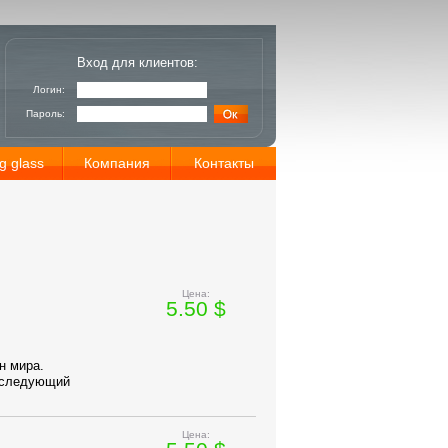
Вход для клиентов:
Логин:
Пароль:
g glass
Компания
Контакты
Цена:
5.50 $
н мира.
последующий
Цена: