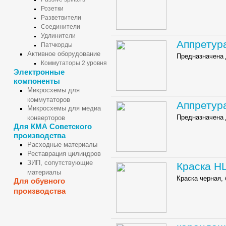
Розетки
Разветвители
Соединители
Удлинители
Аппретур
Патчкорды
Активное оборудование
Предназначена 
Коммутаторы 2 уровня
Электронные
компоненты
Микросхемы для
коммутаторов
Аппретур
Микросхемы для медиа
Предназначена 
конверторов
Для КМА Советского
производства
Расходные материалы
Реставрация цилиндров
ЗИП, сопутствующие
Краска Н
материалы
Краска черная,
Для обувного
производства