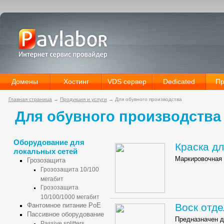
Домены
Хостинг
VDS сервер
Dedicated
Пр
Главная страница
→
Продукция и услуги
→
Для обувного производства
Для обувного производства
Оборудование для
Краска дл
локальных сетей
Маркировочная 
Грозозащита
Грозозащита 10/100
мегабит
Грозозащита
10/100/1000 мегабит
Фантомное питание PoE
Воск отд
Пассивное оборудование
Предназначен д
Passive splitters