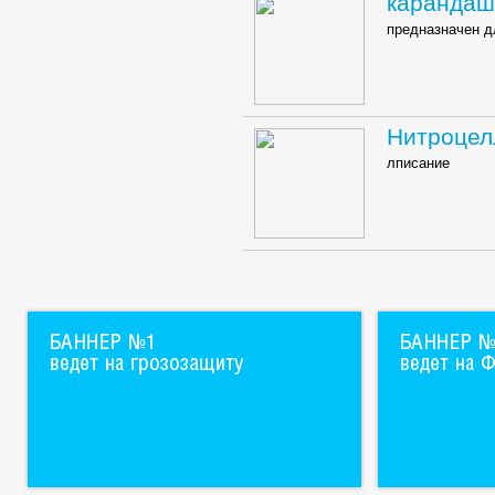
карандаш
предназначен д
Нитроцел
лписание