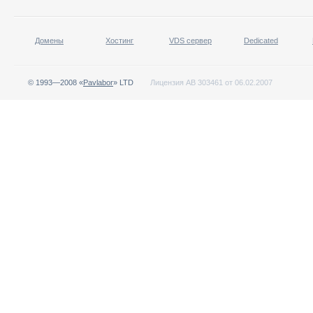
Домены
Хостинг
VDS сервер
Dedicated
© 1993—2008 «
Pavlabor
» LTD
Лицензия АВ 303461 от 06.02.2007