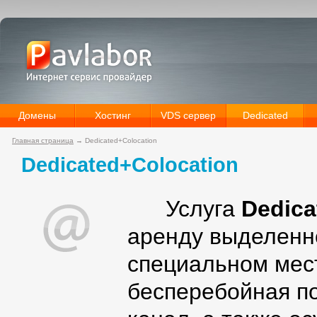
Домены
Хостинг
VDS сервер
Dedicated
Главная страница
→
Dedicated+Colocation
Dedicated+Colocation
Услуга
Dedica
аренду выделенно
специальном мест
бесперебойная по