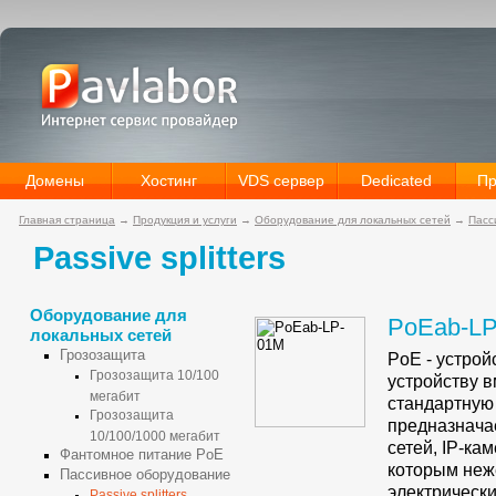
Домены
Хостинг
VDS сервер
Dedicated
Пр
Главная страница
→
Продукция и услуги
→
Оборудование для локальных сетей
→
Пасс
Passive splitters
Оборудование для
PoEab-L
локальных сетей
Грозозащита
PoE - устро
Грозозащита 10/100
устройству в
мегабит
стандартну
Грозозащита
предназнача
10/100/1000 мегабит
сетей,
IP-кам
Фантомное питание PoE
которым неж
Пассивное оборудование
электрически
Passive splitters