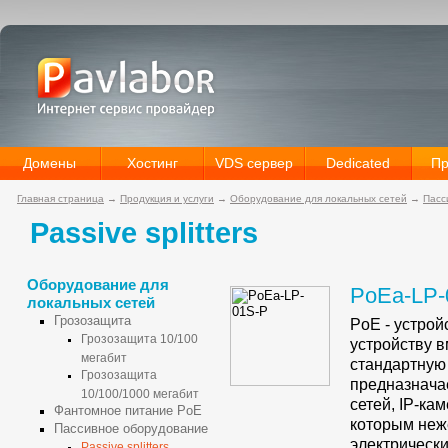
Домены
Хостинг
VDS сервер
Dedicated
Пр
Главная страница
→
Продукция и услуги
→
Оборудование для локальных сетей
→
Пасс
Passive splitters
Оборудование для
PoEa-LP-
локальных сетей
Грозозащита
PoE - устро
Грозозащита 10/100
устройству в
мегабит
стандартну
Грозозащита
предназнача
10/100/1000 мегабит
сетей,
IP-кам
Фантомное питание PoE
которым неж
Пассивное оборудование
электрически
Passive splitters