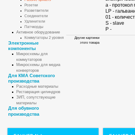
а - протокол
Розетки
LP - гальван
Разветвители
Соединители
01 - количес
Удлинители
S - slave
Патчкорды
P -
Активное оборудование
Коммутаторы 2 уровня
Другие картинки
Электронные
этого товара
компоненты
Микросхемы для
коммутаторов
Микросхемы для медиа
конверторов
Для КМА Советского
производства
Расходные материалы
Реставрация цилиндров
ЗИП, сопутствующие
материалы
Для обувного
производства