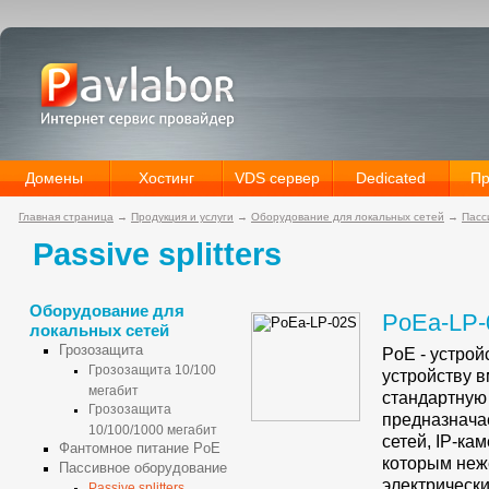
Домены
Хостинг
VDS сервер
Dedicated
Пр
Главная страница
→
Продукция и услуги
→
Оборудование для локальных сетей
→
Пасс
Passive splitters
Оборудование для
PoEa-LP-
локальных сетей
Грозозащита
PoE - устро
Грозозащита 10/100
устройству в
мегабит
стандартну
Грозозащита
предназнача
10/100/1000 мегабит
сетей,
IP-кам
Фантомное питание PoE
которым неж
Пассивное оборудование
электрически
Passive splitters