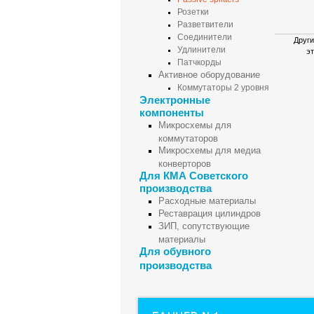
Розетки
Разветвители
Соединители
Други
Удлинители
эт
Патчкорды
Активное оборудование
Коммутаторы 2 уровня
Электронные
компоненты
Микросхемы для
коммутаторов
Микросхемы для медиа
конверторов
Для КМА Советского
производства
Расходные материалы
Реставрация цилиндров
ЗИП, сопутствующие
материалы
Для обувного
производства