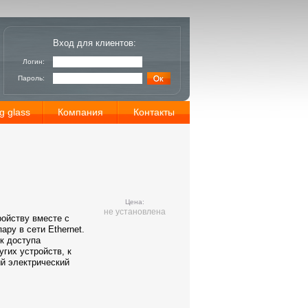
Вход для клиентов:
Логин:
Пароль:
g glass
Компания
Контакты
Цена:
не установлена
ойству вместе с
пару
в сети
Ethernet
.
ек доступа
угих устройств, к
й электрический