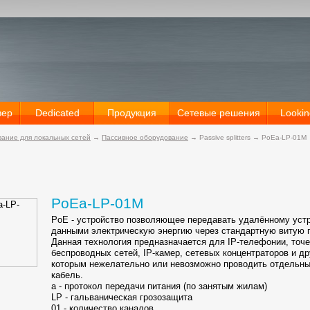
вер
Dedicated
Продукция
Сетевые решения
Lookin
ание для локальных сетей
→
Пассивное оборудование
→
Passive splitters
→
PoEa-LP-01M
PoEa-LP-01M
PoE - устройство позволяющее передавать удалённому устр
данными электрическую энергию через стандартную
витую 
Данная технология предназначается для
IP-телефонии
, точ
беспроводных сетей,
IP-камер
, сетевых концентраторов и др
которым нежелательно или невозможно проводить отдельны
кабель.
а - протокол передачи питания (по занятым жилам)
LP - гальваническая грозозащита
01 - количество каналов