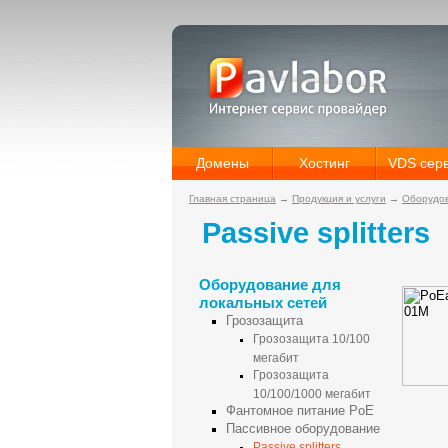
Домены
Хостинг
VDS сер
Главная страница
→
Продукция и услуги
→
Оборудов
Passive splitters
Оборудование для
локальных сетей
Грозозащита
Грозозащита 10/100
мегабит
Грозозащита
10/100/1000 мегабит
Фантомное питание PoE
Пассивное оборудование
Passive splitters