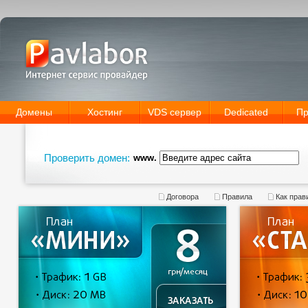
Домены
Хостинг
VDS сервер
Dedicated
Пр
Проверить домен:
www.
Договора
Правила
Как прав