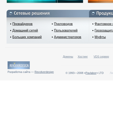
•
Провайдеров
•
Пчеловодов
•
Фантомное 
•
Домашний сетей
•
Пользователей
•
Грозозащит
•
Больших компаний
•
Администраторов
•
Муфты
Домены
Хостинг
VDS сервер
Разработка сайта —
Revolverdesign
© 1993—2008 «
Pavlabor
» LTD
Ли