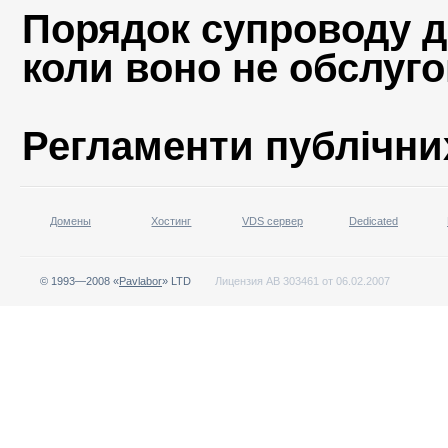
Порядок супроводу до
коли воно не обслуг
Регламенти публічних
Домены
Хостинг
VDS сервер
Dedicated
© 1993—2008 «
Pavlabor
» LTD
Лицензия АВ 303461 от 06.02.2007