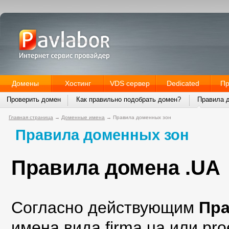
Домены
Хостинг
VDS сервер
Dedicated
Пр
Проверить домен
Как правильно подобрать домен?
Правила 
Главная страница
→
Доменные имена
→
Правила доменных зон
Правила доменных зон
Правила домена .UA
Согласно действующим
Пра
имена вида firma.ua или pro