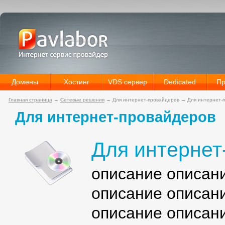
Домены
Хостинг
VDS сервер
Dedicated
Пр
Главная страница
→
Сетевые решения
→
Для интернет-провайдеров
→
Для интернет-
Для интернет-провайдеров
Для интернет
описание описан
описание описан
описание описан