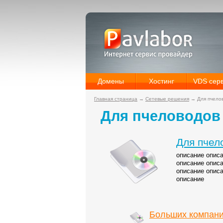
Домены
Хостинг
VDS сер
Главная страница
→
Сетевые решения
→
Для пчело
Для пчеловодов
Для пчел
описание описа
описание описа
описание описа
описание
Больших компан