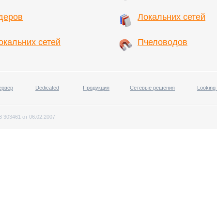
деров
Локальних сетей
окальних сетей
Пчеловодов
ервер
Dedicated
Продукция
Сетевые решения
Looking
 303461 от 06.02.2007