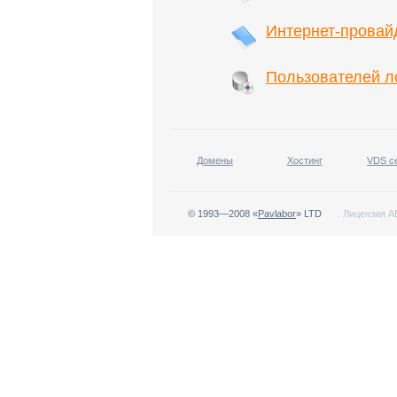
Интернет-провай
Пользователей л
Домены
Хостинг
VDS с
© 1993—2008 «
Pavlabor
» LTD
Лицензия АВ