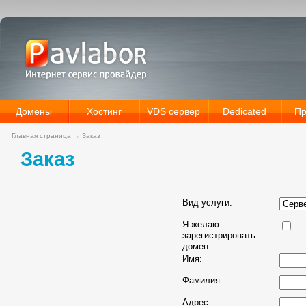
Домены
Хостинг
VDS сервер
Dedicated
Пр
Главная страница
→
Заказ
Заказ
Вид услуги:
Я желаю
зарегистрировать
домен:
Имя:
Фамилия:
Адрес: