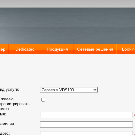
вер
Dedicated
Продукция
Сетевые решения
Lookin
ид услуги:
 желаю
арегистрировать
омен:
мя:
амилия:
дрес: