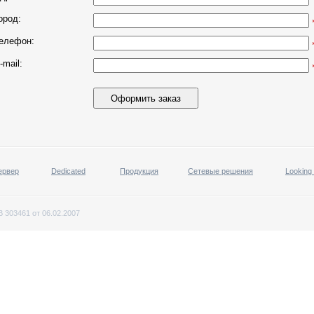
ород:
елефон:
-mail:
ервер
Dedicated
Продукция
Сетевые решения
Looking
 303461 от 06.02.2007