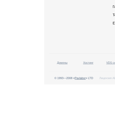
Г
Т
E
Домены
Хостинг
VDS с
© 1993—2008 «
Pavlabor
» LTD
Лицензия АВ