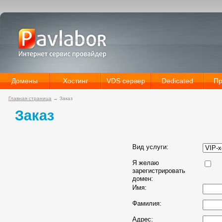
Домены
Хостинг
VDS сервер
Dedicated
Пр
Главная страница
→
Заказ
Заказ
Вид услуги:
Я желаю
зарегистрировать
домен:
Имя:
Фамилия:
Адрес: