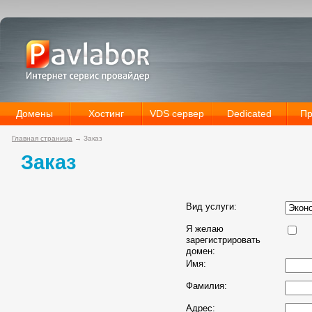
Домены
Хостинг
VDS сервер
Dedicated
Пр
Главная страница
→
Заказ
Заказ
Вид услуги:
Я желаю
зарегистрировать
домен:
Имя:
Фамилия:
Адрес: