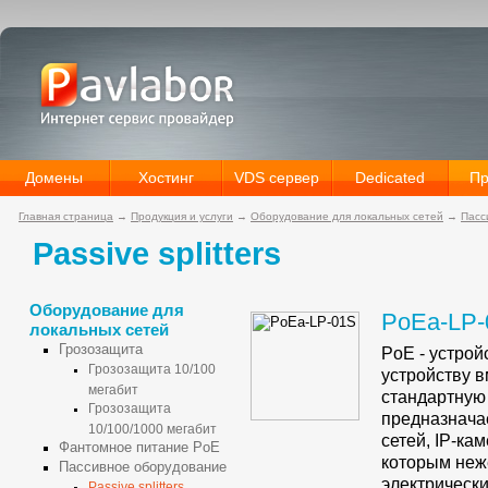
Домены
Хостинг
VDS сервер
Dedicated
Пр
Главная страница
→
Продукция и услуги
→
Оборудование для локальных сетей
→
Пасс
Passive splitters
Оборудование для
PoEa-LP-
локальных сетей
Грозозащита
PoE - устро
Грозозащита 10/100
устройству в
мегабит
стандартну
Грозозащита
предназнача
10/100/1000 мегабит
сетей,
IP-кам
Фантомное питание PoE
которым неж
Пассивное оборудование
электрически
Passive splitters